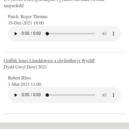
Sianel YouTube
tangnefedd
2026
Parch. Roger Thomas
2025
19-Dec-2021 18:00
2024
2023
2022
2021
Griffith Jones Llanddowror a chyfieithwyr Wycliff
2020
Dydd Gwyl Dewi 2021
2019
Robert Rhys
2011
1-Mar-2021 11:00
2010
2009
Cysylltu
Credo