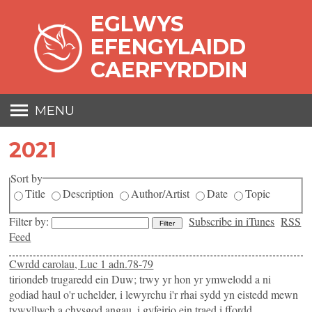
EGLWYS
EFENGYLAIDD
CAERFYRDDIN
MENU
Amdanom Ni
2021
Newyddion
Sort by
Cyfarfodydd
Title
Description
Author/Artist
Date
Topic
Suliau Hydref - Rhagfyr 2025
Suliau Ionawr - Mawrth 2026
Filter by:
Subscribe in iTunes
RSS
Feed
Suliau Ebrill - Mehefin 2026
Suliau Gorffennaf - Medi 2026
Cwrdd carolau, Luc 1 adn.78-79
tiriondeb trugaredd ein Duw; trwy yr hon yr ymwelodd a ni
Suliau Hydref - Rhagfyr 2026
godiad haul o'r uchelder, i lewyrchu i'r rhai sydd yn eistedd mewn
Pregethau
tywyllwch a chysgod angau, i gyfeirio ein traed i ffordd